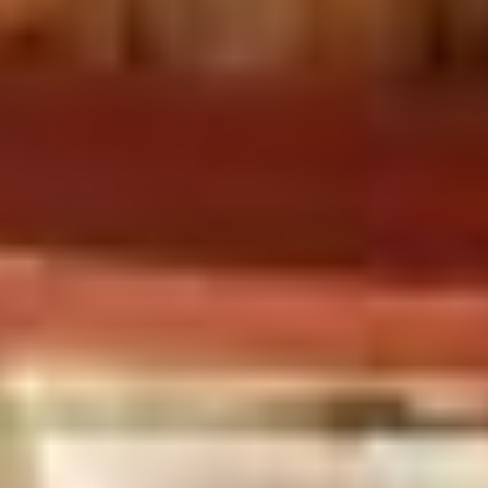
l'endroit idéal pour venir y passer du temps en famille ou entre amis
pour profiter de ce que les îles nous offre et vivre au rythme de la
nature. La cabane le Loup nous offre un hébergement authentique et
cosy dans un chalet en bois, avec une vue panoramique sur le lac. La
cabane l'Ours, plus atypique et moderne nous offre une expérience
unique et la vue sur le lac depuis chaque pièce est magique. The
Haven Island est un lieu paisible et ressourçant où le silence est roi. Je
recommande cette destination qui est l'une des plus belle de ma petite
vie de voyages. Un merci immense à l'hôte et créateur de ce projet fou
pour l'accueil et la découverte de ce petit coin de paradis.
Fanny G
Séjour vérifié
Maison :
Le Loup
Je m'en rappellerai toute ma vie !
J'ai séjourné une semaine sur The Haven Islands avec une bande
d'amis. C'est l'une des expériences les plus magiques qu'il m'ait été
donné de vivre... Le cadre est sublime, la déconnexion est totale, la
définition même d'un havre de paix. J'ai adoré pouvoir cueillir pour le
petit dej des blueberries qui couvrent tout le sol de l'île <3 Et puis
surtout, j'ai réalisé mon rêve de voir des aurores boréales... sur la
barque, au milieu du lac, en face de notre chalet (The Wolf). Je m'en
rappellerai toute ma vie ! Je recommande à 100%
Maelle R