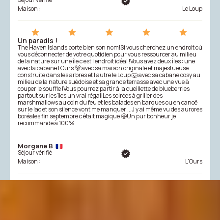
Maison :
Le Loup
Un paradis !
The Haven Islands porte bien son nom!Si vous cherchez un endroit où
vous déconnecter de votre quotidien pour vous ressourcer au milieu
de la nature sur une île c est l endroit idéal !Vous avez deux îles : une
avec la cabane l Ours 🐻 avec sa maison originale et majestueuse
construite dans les arbres et l autre le Loup 🐺 avec sa cabane cosy au
milieu de la nature suédoise et sa grande terrasse avec une vue à
couper le souffle !Vous pourrez partir à la cueillette de blueberries
partout sur les îles un vrai régal!Les soirées à griller des
marshmallows au coin du feu et les balades en barques ou en canoë
sur le lac et son silence vont me manquer ...J y ai même vu des aurores
boréales fin septembre c était magique 🤩Un pur bonheur je
recommande à 100%
Morgane B
Séjour vérifié
Maison :
L'Ours
Une merveille !
MAGIQUE !! Un endroit hors du temps. Une semaine passée là bas que
je n'oublierais jamais. Un endroit calme, en pleine nature entre lac et
forêt. Une expérience unique ! J'ai eu la chance de pouvoir séjourner