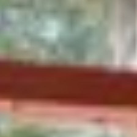
PERFECT !
The place is definitely magic with the Swedish lac and the wild nature.
It is a cosy retreat space to enjoy time and nature. Very beautiful and
perfect if want to be out of the busy cities.
Augustin NCH.
Séjour vérifié
Maison :
L'Ours
Juste MAGIQUE !
J’y suis resté une semaine, juste magique ! C’est si calme, on profite
du lac, de la nature… Parfait pour se déconnecter 🌳🧘
Adrien
Séjour vérifié
Maison :
L'Ours
MAGIQUE !
J'ai eu la chance de découvrir un lieu magistral qui plaira aussi bien
aux petits qu'aux grands : une cabane dans les arbres. Même les
adultes en raffolent, et la vue le matin est à couper le souffle. C'est un