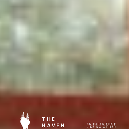
Feuerstellen, Sitzgelegenheiten und ein Fernglas um Tiere zu
spotten. Besonders gut gefällt mir, dass hier auf Nachhaltigkeit
geachtet wird und die Inseln an sich sehr self-sustaining sind, zb.
gibt es Solarenergie, Bio-Toiletten, Erdkühlschränke und man kann
selber Beeren pflücken gehen. Ich habe selten so viel Stille erlebt 🤍
einfach ein Himmel auf Erden!
THE
HAVEN
AN EXPERIENCE
LIKE NO OTHER