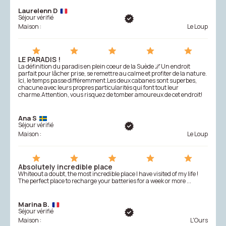
Laurelenn D
Séjour vérifié
Maison :
Le Loup
LE PARADIS !
La définition du paradis en plein coeur de la Suède 🌌Un endroit
parfait pour lâcher prise, se remettre au calme et profiter de la nature.
Ici, le temps passe différemment.Les deux cabanes sont superbes,
chacune avec leurs propres particularités qui font tout leur
charme.Attention, vous risquez de tomber amoureux de cet endroit!
Ana S
Séjour vérifié
Maison :
Le Loup
Absolutely incredible place
Whiteout a doubt, the most incredible place I have visited of my life !
The perfect place to recharge your batteries for a week or more ...
Marina B.
Séjour vérifié
Maison :
L'Ours