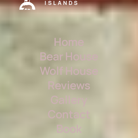
ISLANDS
Home
Bear House
Wolf House
Reviews
Gallery
Contact
Book