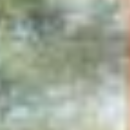
endroit où tout le monde peut se déconnecter et profiter de ce que la
nature a à offrir.
Anna-Kariin
Séjour vérifié
Maison :
L'Ours
AMAZING !
This is an absolutely wonderful place. To live here in the silence in the
middle of nature and the completely magical treehouses!
Incomparably cool experience ✨
Ana
Séjour vérifié
Maison :
L'Ours
MAGIK !
Ich hatte das Glück fast eine Woche auf den Haven Islands zu
verbringen - genauer gesagt auf der Wolf Insel 🤗 die kleine Hütte ist
super gemütlich und authentisch eingerichtet, mit einem Outdoor
Koch-/Essbereich mit unfassbaren Views bei Sonnenaufgang- und
Untergang ✨ die Unterkunft bietet viele Möglichkeit die Zeit in Ruhe
zu verbringen: Boote, Kayaks, SUP Boards für Wassersport, wie auch