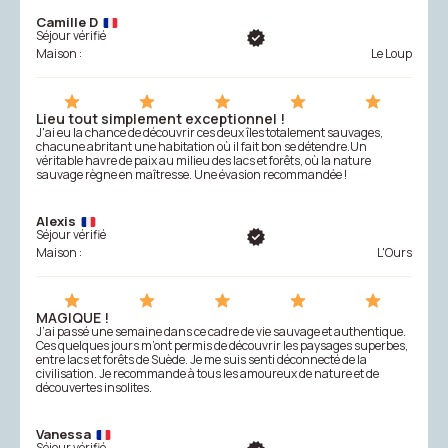
Camille D
Séjour vérifié
Maison :
Le Loup
Lieu tout simplement exceptionnel !
J'ai eu la chance de découvrir ces deux îles totalement sauvages,
chacune abritant une habitation où il fait bon se détendre.Un
véritable havre de paix au milieu des lacs et forêts, où la nature
sauvage règne en maîtresse. Une évasion recommandée !
Alexis
Séjour vérifié
Maison :
L'Ours
MAGIQUE !
J’ai passé une semaine dans ce cadre de vie sauvage et authentique.
Ces quelques jours m’ont permis de découvrir les paysages superbes,
entre lacs et forêts de Suède. Je me suis senti déconnecté de la
civilisation. Je recommande à tous les amoureux de nature et de
découvertes insolites.
Vanessa
Séjour vérifié