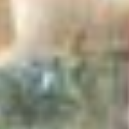
Séjour vérifié
Maison :
L'Ours
Parfait pour le télétravail !
J’ai passé un séjour fabuleux!J’ai eu la chance de découvrir les
chalets d’Anthony, ambiance totalement différente sur les 2 îles, le
chalet le Loup plus traditionnel est un coup de cœur, sa grande
terrasse et idéale pour faire du yoga et profiter des longues soirées
sous le soleil de minuit.Quand au chalet l’Ours cette « ruche » se fond
parfaitement dans la forêt, la lumière y est incroyable et le silence très
apprécié.Pour 10 jours de télétravail je n’aurai pas rêvé mieux !
Alexandre B
Séjour vérifié
Maison :
Le Loup
Jamais vu un tel silence !
Un lieu magnifique où se ressourcerUn cadre de rêve, dans le silence
total et à l’écart de la civilisation.
Virginie T
Séjour vérifié
Maison :
L'Ours