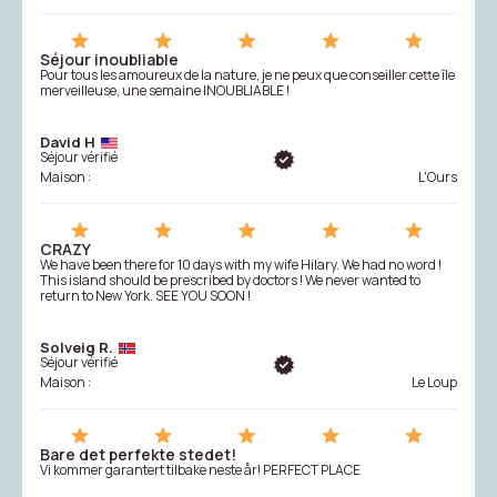
Séjour inoubliable
Pour tous les amoureux de la nature, je ne peux que conseiller cette île
merveilleuse, une semaine INOUBLIABLE !
David H
Séjour vérifié
Maison :
L'Ours
CRAZY
We have been there for 10 days with my wife Hilary. We had no word !
This island should be prescribed by doctors ! We never wanted to
return to New York. SEE YOU SOON !
Solveig R.
Séjour vérifié
Maison :
Le Loup
Bare det perfekte stedet!
Vi kommer garantert tilbake neste år! PERFECT PLACE