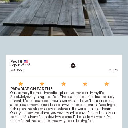
Paul R
Séjour vérifié
Maison :
L'Ours
PARADISE ON EARTH !
Quite simply the most incredible place I've ever been in my life.
Absolutely everything is perfect. The bear house at first is absolutely
unreal. It feels like a cocoon you never want to leave. The silence is as
absolute as I've ever experienced anywhere else on earth. Paddling or
fishing on the lake, where we're alone in the world, is a total dream.
Once you're on the island, you never want to leave! Finally, thank you
so much Anthony for the lovely welcome! I'll be back every year, I've
finally found the paradise I've always been looking for !