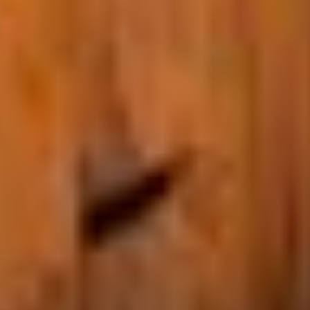
dans les deux maisons qu'il y a sur les îles. Une maison complètement
insolite, renommée "L'Ours, avec vue sur les étoiles 🤩 On se retrouve
face à cette maison et on a du mal à croire que c'est réel tellement elle
est atypique. Et une autre, typique de la Suède : "Le Loup" ,
chaleureuse, accueillante avec une grande terrasse qui donne sur le
lac et l'immensité de la nature qui s'offre devant nous. Une très belle
aventure à vivre si vous souhaitez vous échapper le temps d'un
instant. L'endroit parfait pour les amoureux de la nature. Merci Antho
pour cette magnifique découverte et ces moments de partage.
Michel P
Séjour vérifié
Maison :
Le Loup
Absolument inoubliable !
Marion G
Séjour vérifié
Maison :
Le Loup
Exceptionnel !
Le temps s'est arrêté pendant les 10 jours passés sur The Haven
Island. Loin de la civilisation et dans un environnement magique, c'est